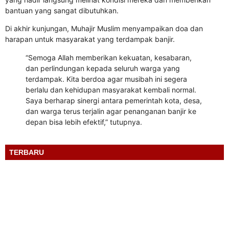
bantuan yang sangat dibutuhkan.
Di akhir kunjungan, Muhajir Muslim menyampaikan doa dan
harapan untuk masyarakat yang terdampak banjir.
“Semoga Allah memberikan kekuatan, kesabaran,
dan perlindungan kepada seluruh warga yang
terdampak. Kita berdoa agar musibah ini segera
berlalu dan kehidupan masyarakat kembali normal.
Saya berharap sinergi antara pemerintah kota, desa,
dan warga terus terjalin agar penanganan banjir ke
depan bisa lebih efektif,” tutupnya.
TERBARU
Suara Mahasiswa Didengar: PMII Kota Pariaman Audiensi Langsung dengan Ketua DPRD
Pariaman – Ketua DPRD Kota Pariaman, Muhajir Muslim, Lc menerima kunjungan silaturahmi sekaligus audiensi dari Pengurus Cabang Pergerakan Mahasiswa Islam...